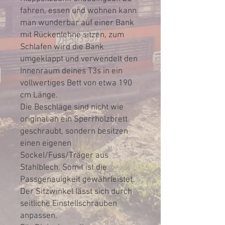
fahren, essen und wohnen kann
man wunderbar auf einer Bank
mit Rückenlehne sitzen, zum
Schlafen wird die Bank
umgeklappt und verwendelt den
Innenraum deines T3s in ein
vollwertiges Bett von etwa 190
cm Länge.
Die Beschläge sind nicht wie
original an ein Sperrholzbrett
geschraubt, sondern besitzen
einen eigenen
Sockel/Fuss/Träger aus
Stahlblech. Somit ist die
Passgenauigkeit gewährleistet.
Der Sitzwinkel lässt sich durch
seitliche Einstellschrauben
anpassen.