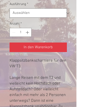
Ausführung
*
Anzahl
*
In den Warenkorb
Klappsitzbankscharniere für den
VW T3
Lange Reisen mit dem T3 und
vielleicht kein Hochdach oder
Aufstelldach? Oder vielleicht
einfach mit mehr als 2 Personen
unterwegs? Dann ist eine
Klappsitzbank unabdingbar. Zu