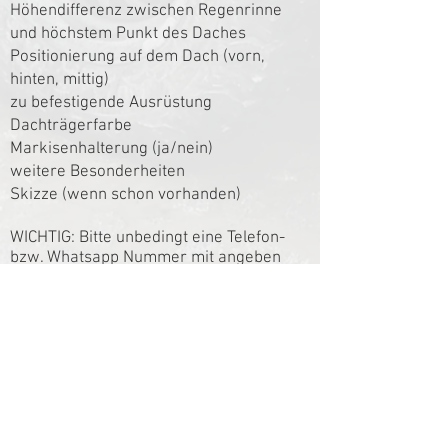
Höhendifferenz zwischen Regenrinne
und höchstem Punkt des Daches
Positionierung auf dem Dach (vorn,
hinten, mittig)
zu befestigende Ausrüstung
Dachträgerfarbe
Markisenhalterung (ja/nein)
weitere Besonderheiten
Skizze (wenn schon vorhanden)
WICHTIG: Bitte unbedingt eine Telefon-
bzw. Whatsapp Nummer mit angeben
und regelmässig den Spam Ordner eures
E-Mail Postfaches auf Antwort von mir
überprüfen!
Sobald ich von Euch eine Anfrage erhalte
werde ich mich darum kümmern und so
schnell wie möglich antworten.
Ausserdem stehe ich Euch mit Rat und
Tat zur Seite, wenn ihr noch