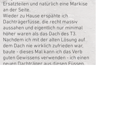
Ersatzteilen und natürlich eine Markise
an der Seite.
Wieder zu Hause erspähte ich
Dachträgerfüsse, die recht massiv
aussahen und eigentlich nur minimal
höher waren als das Dach des T3.
Nachdem ich mit der alten Lösung auf
dem Dach nie wirklich zufrieden war,
baute - dieses Mal kann ich das Verb
guten Gewissens verwenden - ich einen
neuen Dachträger aus diesen Füssen.
Schlussendlich war ich so davon
überzeugt, dass ich das Resultat ungern
anderen Suchenden vorenthalten
möchte, die noch mit Provisorien
unterwegs sind. Und daraus entstand die
SyncroSweets Idee.
Neben dem Dachträgerkonzept, was sich
nahezu 100% variabel an alle Situationen
anpassen lässt kamen noch ein paar
wenige andere Dinge hinzu, die ebenfalls
sehr durchdacht sind und das Leben